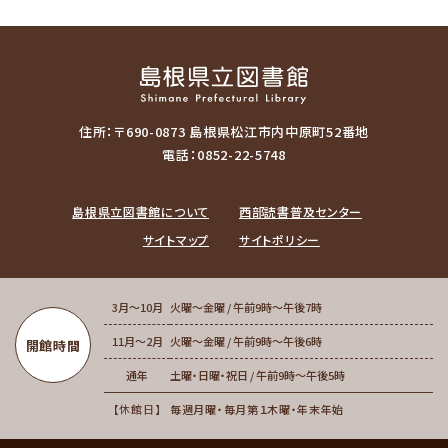
住所：〒690-0873 島根県松江市内中原町52番地
電話：0852-22-5748
島根県立図書館について
西部読書普及センター
サイトマップ
サイトポリシー
3月～10月
火曜～金曜 / 午前9時～午後7時
11月～2月
火曜～金曜 / 午前9時～午後6時
開館時間
通年
土曜・日曜・祝日 / 午前9時～午後5時
休館日
毎週月曜・毎月第１木曜・年末年始