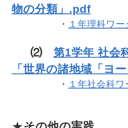
物の分類」.pdf
・
１年理科ワーク
⑵
第1学年 社
「世界の諸地域「ヨーロ
・
１年社会科ワー
★
その他の実践