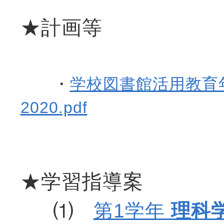
★計画等
・
学校図書館活用教育
2020.pdf
★学習指導案
⑴
第1学年
理科