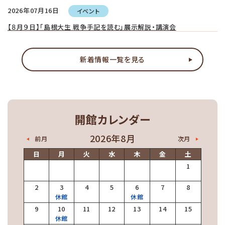
2026年07月16日
イベント
【８月９日】「島根大生 戦争手記を読む」展示解説・講演会
2026年07月16日
こども
新着情報一覧を見る
９月５日（土）と10月４日（日）に子どもの読書ボランティア等研修会を
開催します
2026年07月03日
こども
開館カレンダー
「おすすめしたいこどものほん」2026年度版を発行しました
2026年8月
前月
次月
2026年06月16日
イベント
日
月
火
水
木
金
土
【８月12日】高校生ビジネスプラン作成講座
1
2
3
4
5
6
7
8
2026年04月01日
お知らせ
休館
休館
令和８年度の「遠隔地利用者図書貸出サービス」について
9
10
11
12
13
14
15
休館