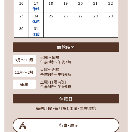
16
17
18
19
20
21
22
休館
23
24
25
26
27
28
29
休館
30
31
休館
開館時間
火曜～金曜
3月～10月
午前9時～午後7時
火曜～金曜
11月～2月
午前9時～午後6時
土曜・日曜・祝日
通年
午前9時～午後5時
休館日
毎週月曜・毎月第１木曜・年末年始
行事・展示