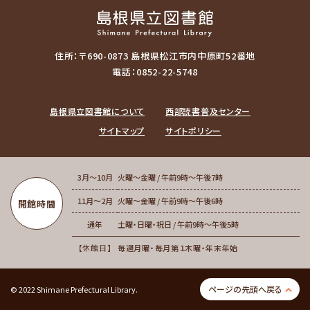
住所：〒690-0873 島根県松江市内中原町52番地
電話：0852-22-5748
島根県立図書館について
西部読書普及センター
サイトマップ
サイトポリシー
3月～10月
火曜～金曜 / 午前9時～午後7時
11月～2月
火曜～金曜 / 午前9時～午後6時
開館時間
通年
土曜・日曜・祝日 / 午前9時～午後5時
休館日
毎週月曜・毎月第１木曜・年末年始
ページの先頭へ戻る
© 2022 Shimane Prefectural Library.