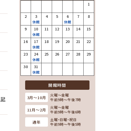
1
2
3
4
5
6
7
8
休館
休館
9
10
11
12
13
14
15
休館
16
17
18
19
20
21
22
休館
23
24
25
26
27
28
29
休館
30
31
休館
開館時間
火曜～金曜
3月～10月
日記
午前9時～午後7時
火曜～金曜
11月～2月
午前9時～午後6時
土曜・日曜・祝日
通年
午前9時～午後5時