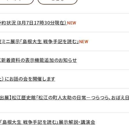
約状況（8月7日17時30分現在）
NEW
ミニ展示「島根大生 戦争手記を読む」
NEW
AC新着資料の表示機能追加のお知らせ
土）にお話の会を開催します
料出展】松江歴史館「松江の町人太助の日常－つらつら、おぼえ
】「島根大生 戦争手記を読む」展示解説・講演会