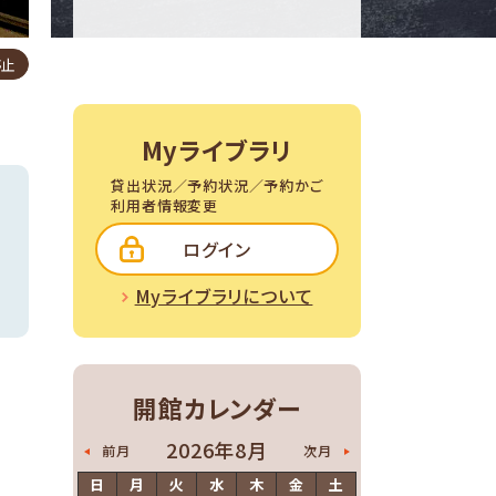
停止
Myライブラリ
貸出状況／予約状況／予約かご
利用者情報変更
ログイン
Myライブラリについて
開館カレンダー
2026年8月
前月
次月
日
月
火
水
木
金
土