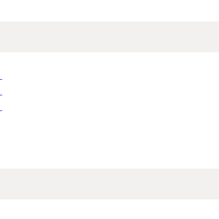
）
）
）