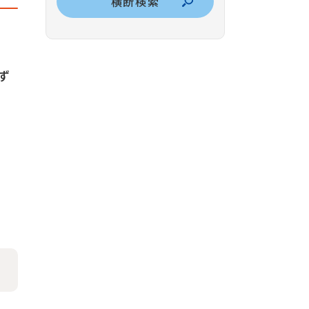
横断検索
ず