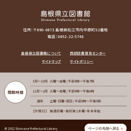
住所：〒690-0873 島根県松江市内中原町52番地
電話：0852-22-5748
島根県立図書館について
西部読書普及センター
サイトマップ
サイトポリシー
3月～10月
火曜～金曜 / 午前9時～午後7時
11月～2月
火曜～金曜 / 午前9時～午後6時
開館時間
通年
土曜・日曜・祝日 / 午前9時～午後5時
休館日
毎週月曜・毎月第１木曜・年末年始
ページの先頭へ戻る
© 2022 Shimane Prefectural Library.