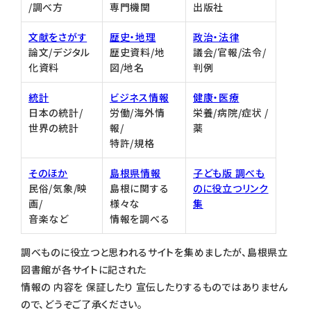
/調べ方
専門機関
出版社
文献をさがす
歴史・地理
政治・法律
論文/デジタル
歴史資料/地
議会/官報/法令/
化資料
図/地名
判例
統計
ビジネス情報
健康・医療
日本の統計/
労働/海外情
栄養/病院/症状 /
世界の統計
報/
薬
特許/規格
そのほか
島根県情報
子ども版 調べも
民俗/気象/映
島根に関する
のに役立つリンク
画/
様々な
集
音楽など
情報を調べる
調べものに役立つと思われるサイトを集めましたが、島根県立
図書館が各サイトに記された
情報の 内容を 保証したり 宣伝したりするものではありません
ので、どうぞご了承ください。