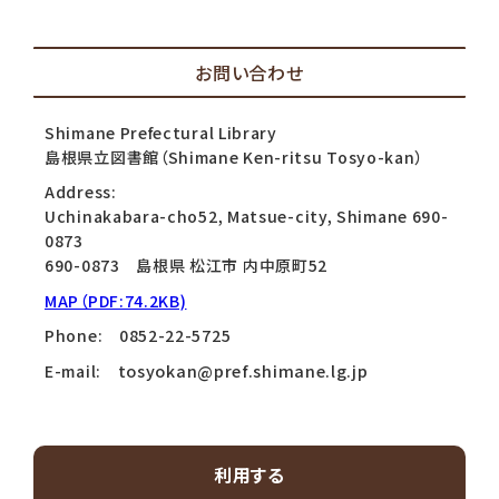
お問い合わせ
Shimane Prefectural Library
島根県立図書館（Shimane Ken-ritsu Tosyo-kan）
Address:
Uchinakabara-cho52, Matsue-city, Shimane 690-
0873
690-0873 島根県 松江市 内中原町52
MAP（PDF:74.2KB)
Phone: 0852-22-5725
tosyokan@pref.shimane.lg.jp
E-mail:
利用する