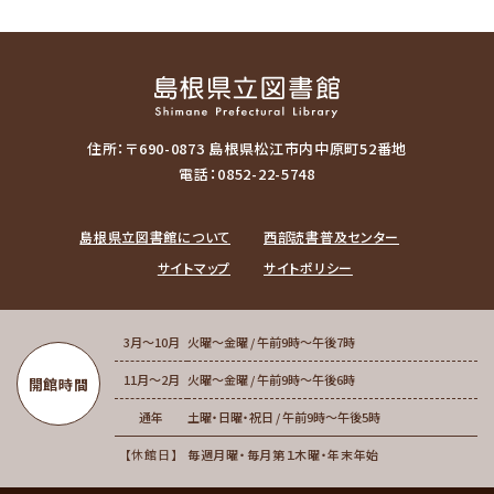
住所：〒690-0873 島根県松江市内中原町52番地
電話：0852-22-5748
島根県立図書館について
西部読書普及センター
サイトマップ
サイトポリシー
3月～10月
火曜～金曜 / 午前9時～午後7時
11月～2月
火曜～金曜 / 午前9時～午後6時
開館時間
通年
土曜・日曜・祝日 / 午前9時～午後5時
休館日
毎週月曜・毎月第１木曜・年末年始