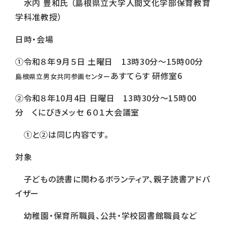
水内 豊和氏 （島根県立大学人間文化学部保育教育
学科准教授）
日時・会場
①令和８
年９
月５日 土曜日 13時30分～15時00分
あすてらす 研修室6
島根県立男女共同参画センター
②令和８年10月4日 日曜日 13時30分～15時00
分
くにびきメッセ ６０１大会議室
①と②は同じ内容です。
対象
子どもの読書に関わるボランティア、親子読書アドバ
イザー
幼稚園・保育所職員、公共・学校図書館職員など