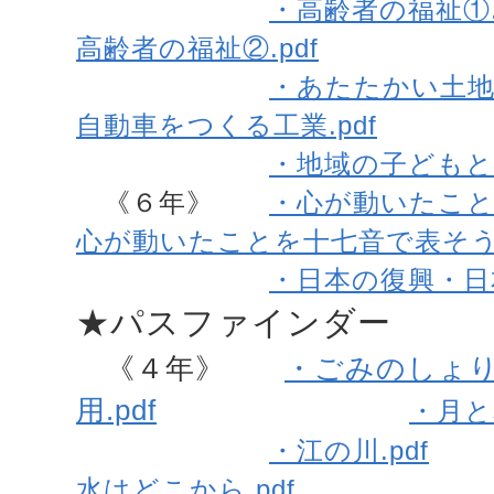
・高齢者の福祉①.
高齢者の福祉②.pdf
・あたたかい土地の
自動車をつくる工業.pdf
・地域の子どもと仲
《６年》
・心が動いたこと
心が動いたことを十七音で表そう②
・日本の復興・日本
★パスファインダー
《４年》
・ごみのしょ
用.pdf
・月と星
・江の川.pdf
水はどこから.pdf