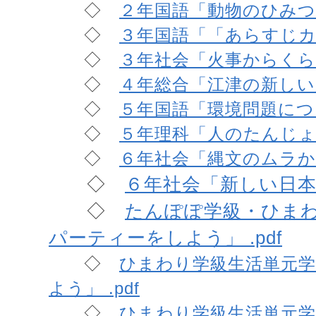
◇
２年国語「動物のひみつを
◇
３年国語「「あらすじカー
◇
３年社会「火事からくらし
◇
４年総合「江津の新しい産
◇
５年国語「環境問題につい
◇
５年理科「人のたんじょう
◇
６年社会「縄文のムラから
◇
６年社会「新しい日本、
◇
たんぽぽ学級・ひま
パーティーをしよう」 .pdf
◇
ひまわり学級生活単元
よう」 .pdf
◇
ひまわり学級生活単元