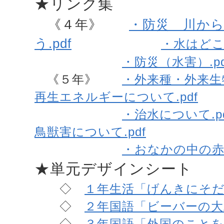
★リンク集
《４年》
・防災 川か
う.pdf
・水はどこか
・防災（水害）.pd
《５年》
・外来種・外来生物
再生エネルギーについて.pdf
・治水について.pd
鳥獣害について.pdf
・おなかの中の赤
★単元デザインシート
◇
１年生活「げんきにそだ
◇
２年国語「ビーバーの大工
◇
３年国語「外国のことをし