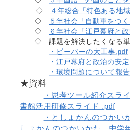
◇
４年総合「特色ある地域と
◇
５年社会「自動車をつくる
◇
６年社会「江戸幕府と政治
◇ 課題を解決したくなる単
・ビーバーの大工事.pdf
・江戸幕府と政治の安定.p
・環境問題について報告し
★資料
・思考ツール紹介スライド
書館活用研修スライド .pdf
・としょかんのつかいかた
しょかんのつかいかた 中学年用 